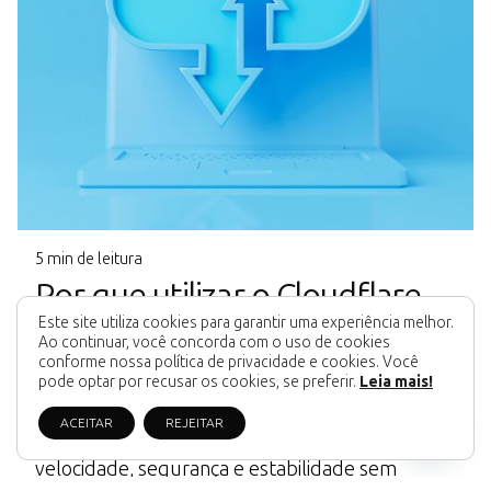
5 min de leitura
Por que utilizar o Cloudflare
Este site utiliza cookies para garantir uma experiência melhor.
para gerenciar o DNS do seu
Ao continuar, você concorda com o uso de cookies
conforme nossa política de privacidade e cookies. Você
domínio?
pode optar por recusar os cookies, se preferir.
Leia mais!
Fale Conosco
Gerenciar o DNS do seu site pelo Cloudflare é
ACEITAR
REJEITAR
uma escolha inteligente para quem busca mais
velocidade, segurança e estabilidade sem