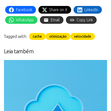
Facebook
Share on X
LinkedIn
WhatsApp
Email
Copy Link
Tagged with:
cache
otimização
velocidade
Leia também