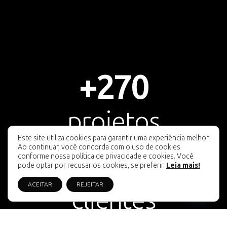
+
270
projetos
Este site utiliza cookies para garantir uma experiência melhor.
Ao continuar, você concorda com o uso de cookies
+
150
conforme nossa política de privacidade e cookies. Você
pode optar por recusar os cookies, se preferir.
Leia mais!
Fale Conosco
ACEITAR
REJEITAR
clientes