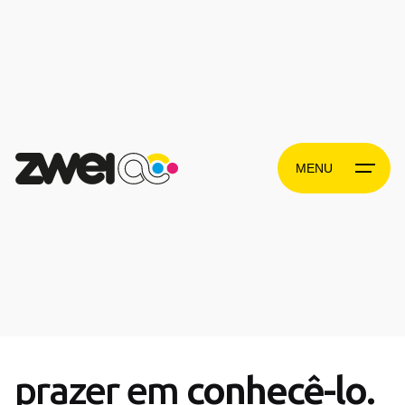
Skip
to
content
MENU
prazer em
conhecê-lo
.